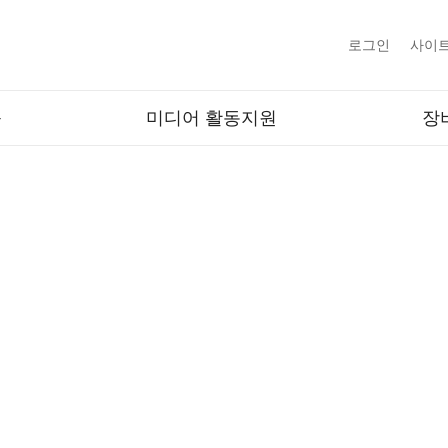
로그인
사이
육
미디어 활동지원
장
소장DVD